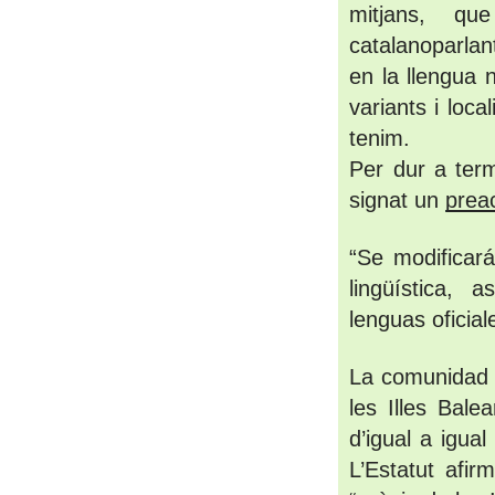
mitjans, qu
catalanoparlan
en la llengua 
variants i loca
tenim.
Per dur a term
signat un 
prea
“Se modificar
lingüística,
lenguas oficial
La comunidad 
les Illes Bale
d’igual a igual
L’Estatut afir