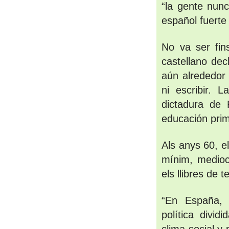
“la gente nun
español fuerte
No va ser fins
castellano dec
aún alrededor 
ni escribir. L
dictadura de 
educación prim
Als anys 60, e
mínim, mediocr
els llibres de 
“En España, 
política divid