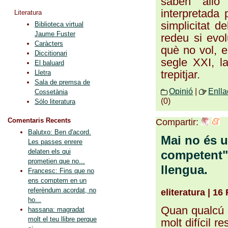
saben allò
interpretada
Literatura
simplicitat d
Biblioteca virtual
Jaume Fuster
redeu si evo
Caràcters
què no vol, e
Diccitionari
segle XXI, 
El baluard
trepitjar
.
Lletra
Sala de premsa de
Opinió
|
Enll
Cossetània
(0)
Sólo literatura
Comentaris Recents
Compartir:
Balutxo: Ben d'acord.
Mai no és u
Les passes enrere
delaten els qui
competent" 
prometien que no...
llengua.
Francesc: Fins que no
ens comptem en un
referèndum acordat, no
eliteratura | 16
ho...
Quan qualcú é
hassana: magradat
molt el teu llibre perque
molt difícil r