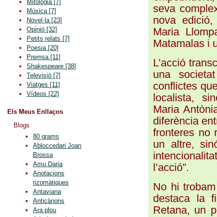
Mitologia
[7]
seva complex
Música
[7]
nova edició,
Novel·la
[23]
Maria Llompa
Opinió
[32]
Petits relats
[7]
Matamalas i u
Poesia
[20]
Premsa
[11]
L’acció trans
Shakespeare
[38]
una societat
Televisió
[7]
conflictes qu
Viatges
[11]
Vídeos
[22]
localista, s
Maria Antònia
Els Meus Enllaços
diferència ent
Blogs
fronteres no r
80 grams
un altre, si
Abloccedari Joan
intencionali
Brossa
Amu Daria
l’acció”.
Anotacions
rizomàtiques
No hi trobam 
Antaviana
destaca la f
Anticànons
Retana, un pe
Ara plou