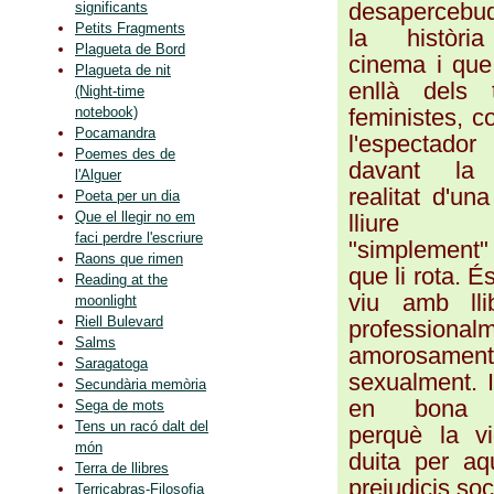
desaperceb
significants
Petits Fragments
la històri
Plagueta de Bord
cinema i qu
Plagueta de nit
enllà dels 
(Night-time
feministes, co
notebook)
Pocamandra
l'espectador
Poemes des de
davant la
l'Alguer
realitat d'un
Poeta per un dia
Que el llegir no em
lliure 
faci perdre l'escriure
"simplement"
Raons que rimen
que li rota. És
Reading at the
viu amb llib
moonlight
Riell Bulevard
professionalm
Salms
amorosame
Saragatoga
sexualment. I
Secundària memòria
en bona p
Sega de mots
Tens un racó dalt del
perquè la v
món
duita per aq
Terra de llibres
prejudicis soc
Terricabras-Filosofia