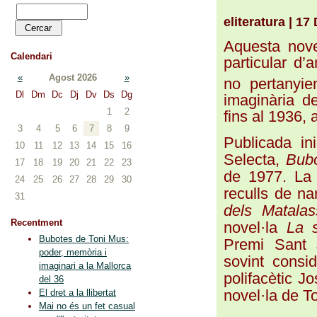
eliteratura | 1
Aquesta novel
Calendari
particular d
«
Agost 2026
»
no pertanyie
Dl
Dm
Dc
Dj
Dv
Ds
Dg
imaginària d
1
2
fins al 1936, a
3
4
5
6
7
8
9
Publicada ini
10
11
12
13
14
15
16
Selecta,
Bub
17
18
19
20
21
22
23
de 1977. La t
24
25
26
27
28
29
30
reculls de n
31
dels Matalas
Recentment
novel·la
La 
Bubotes de Toni Mus:
Premi Sant 
poder, memòria i
sovint consi
imaginari a la Mallorca
polifacètic J
del 36
novel·la de T
El dret a la llibertat
Mai no és un fet casual