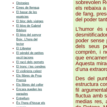
sobrevolen Re
Distopies
els rebaixa 
Eines de llengua
El basar de les
de fang, preso
espècies
del poder tan
El bloc dels viatges
El blog de Gabriel
L’humor és 
Bibiloni
desmitificad
El blog del senyor
poder sense 
Boix. L'hora del
lector
dels seus pe
El Llibreter
comprèn, i n
El pèndol de petites
que encarnen 
oscil·lacions
El racó dels gomets
Aquesta mirad
El tronc i les cendres
d’una extraor
El violinista celest
Els llibres de Proa
Des del punt
Premià
estructura co
Els llibres del celler
fil argumenta
Encara queden les
paraules
fluctua amb sa
Entrellum
medias res, 
És l’hora d’hissar els