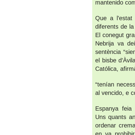
mantenido como
Que a l’estat 
diferents de la
El conegut gra
Nebrija va dei
sentència “sie
el bisbe d’Àvil
Católica, afir
“tenían necess
al vencido, e c
Espanya feia p
Uns quants an
ordenar cremar
en va prohibir 