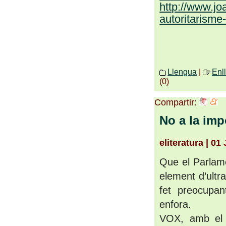
http://www.jo
autoritarisme
Llengua
|
Enl
(0)
Compartir:
No a la imp
eliteratura | 01
Que el Parlamen
element d’ultr
fet preocupan
enfora.
VOX, amb el s