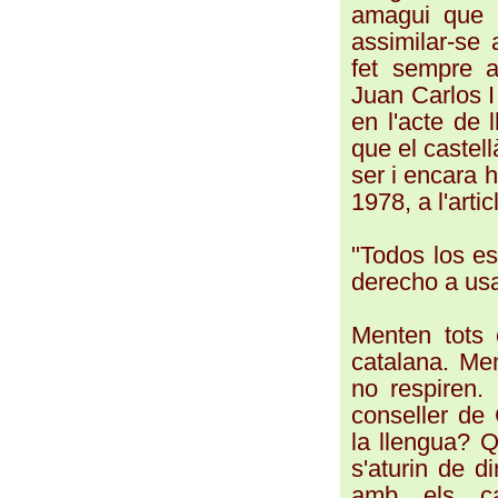
amagui que p
assimilar-se 
fet sempre a
Juan Carlos I 
en l'acte de 
que el castel
ser i encara 
1978, a l'arti
"Todos los es
derecho a usa
Menten tots 
catalana. Me
no respiren. 
conseller de 
la llengua? Q
s'aturin de d
amb els cat