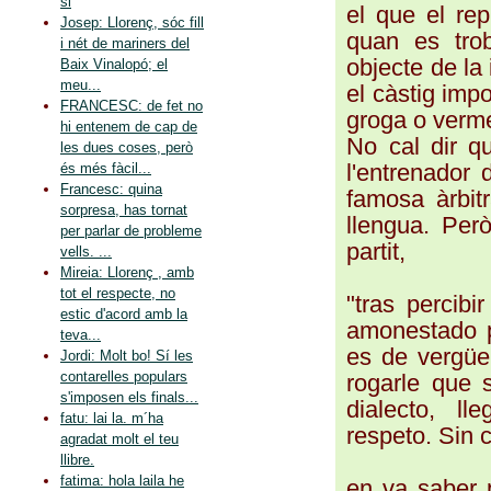
si
el que el rep
Josep: Llorenç, sóc fill
quan es trob
i nét de mariners del
objecte de la 
Baix Vinalopó; el
meu...
el càstig imp
FRANCESC: de fet no
groga o verme
hi entenem de cap de
No cal dir q
les dues coses, però
l'entrenador 
és més fàcil...
Francesc: quina
famosa àrbit
sorpresa, has tornat
llengua. Però
per parlar de probleme
partit,
vells. ...
Mireia: Llorenç , amb
tot el respecte, no
"tras percibi
estic d'acord amb la
amonestado po
teva...
es de vergüen
Jordi: Molt bo! Sí les
contarelles populars
rogarle que s
s'imposen els finals...
dialecto, l
fatu: lai la. m´ha
respeto. Sin 
agradat molt el teu
llibre.
fatima: hola laila he
en va saber 