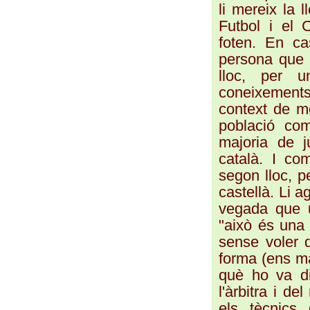
li mereix la 
Futbol i el C
foten. En ca
persona que n
lloc, per u
coneixements
context de mo
població com
majoria de j
català. I co
segon lloc, p
castellà. Li a
vegada que u
"això és una 
sense voler d
forma (ens ma
què ho va di
l'àrbitra i de
els tècnics