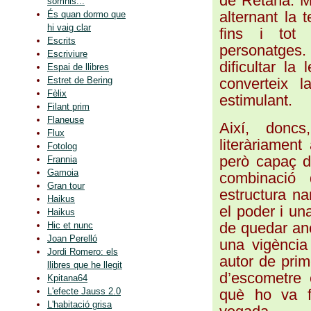
de Retana. Mu
somnis...
alternant la 
És quan dormo que
hi vaig clar
fins i tot 
Escrits
personatges
Escriviure
dificultar la
Espai de llibres
converteix l
Estret de Bering
Fèlix
estimulant.
Filant prim
Flaneuse
Així, donc
Flux
literàriament
Fotolog
però capaç de
Frannia
Gamoia
combinació 
Gran tour
estructura na
Haikus
el poder i un
Haikus
de quedar anc
Hic et nunc
Joan Perelló
una vigència
Jordi Romero: els
autor de prime
llibres que he llegit
d’escometre 
Kpitana64
què ho va f
L'efecte Jauss 2.0
L'habitació grisa