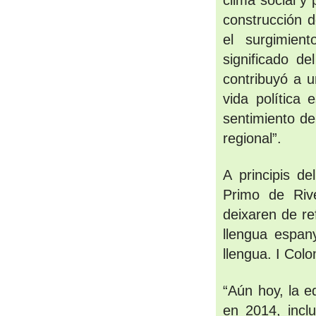
clima social y 
construcción d
el surgimien
significado de
contribuyó a u
vida política 
sentimiento de
regional”
.
A principis de
Primo de Rive
deixaren de ref
llengua espany
llengua. I Col
“Aún hoy, la e
en 2014, incl