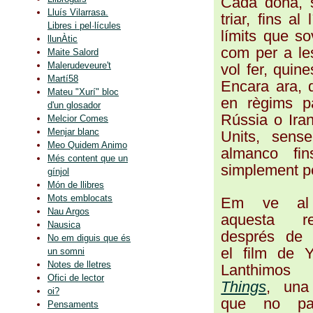
Cada dona, 
Lluís Vilarrasa.
triar, fins a
Libres i pel·lícules
límits que s
llunÀtic
com per a les
Maite Salord
Malerudeveure't
vol fer, quin
Martí58
Encara ara, 
Mateu "Xurí" bloc
en règims pa
d'un glosador
Rússia o Iran
Melcior Comes
Menjar blanc
Units, sens
Meo Quidem Animo
almanco fi
Més content que un
simplement pe
gínjol
Món de llibres
Mots emblocats
Em ve al
Nau Argos
aquesta ref
Nausica
després de 
No em diguis que és
el film de 
un somni
Notes de lletres
Lanthimo
Ofici de lector
Things
, una
oi?
que no pa
Pensaments