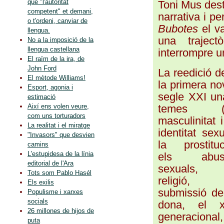
que "l'autoritat
Toni Mus dest
competent" et demani,
narrativa i pe
o t'ordeni, canviar de
Bubotes
el v
llengua.
una traject
No a la imposició de la
llengua castellana
interrompre u
El raïm de la ira, de
John Ford
La reedició 
El mètode Williams!
la primera no
Esport, agonia i
segle XXI un
estimació
temes (
Així ens volen veure,
com uns torturadors
masculinitat i
La realitat i el miratge
identitat sexu
"Invasors" que desvien
la prostituc
camins
L'estupidesa de la línia
els abus
editorial de l'Ara
sexuals, 
Tots som Pablo Hasél
religió, 
Els exilis
submissió de
Populisme i xarxes
socials
dona, el x
26 millones de hijos de
generacional,
puta