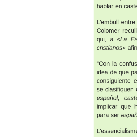
hablar en cast
L’embull entre 
Colomer recull
qui, a 
«La Es
cristianos»
 afi
“Con la confus
idea de que pa
consiguiente e
español
, 
cast
implicar que 
para ser 
españ
L’essencialism