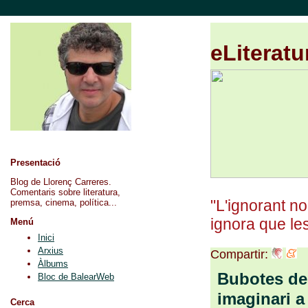
eLiteratu
Presentació
Blog de Llorenç Carreres.
Comentaris sobre literatura,
"L'ignorant no
premsa, cinema, política...
ignora que les
Menú
Inici
Arxius
Compartir:
Àlbums
Bubotes de
Bloc de BalearWeb
imaginari a
Cerca