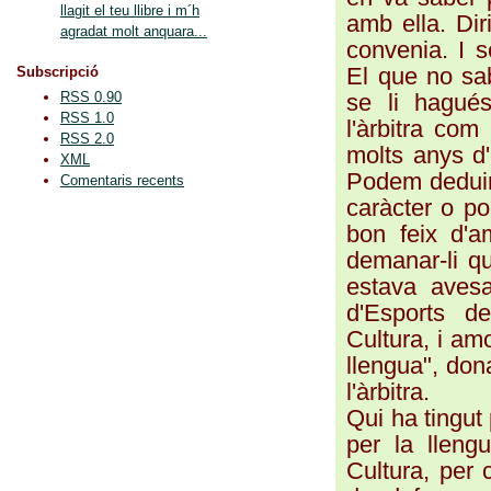
llagit el teu llibre i m´h
amb ella. Dir
agradat molt anquara...
convenia. I s
El que no sab
Subscripció
se li hagués
RSS 0.90
RSS 1.0
l'àrbitra com
RSS 2.0
molts anys d'
XML
Podem deduir
Comentaris recents
caràcter o po
bon feix d'am
demanar-li qu
estava avesa
d'Esports d
Cultura, i am
llengua", dona
l'àrbitra.
Qui ha tingut
per la lleng
Cultura, per 