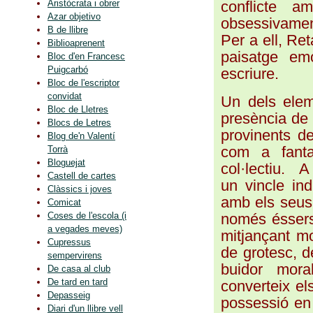
conflicte am
Aristòcrata i obrer
Azar objetivo
obsessivament
B de llibre
Per a ell, Re
Biblioaprenent
paisatge emo
Bloc d'en Francesc
Puigcarbó
escriure.
Bloc de l'escriptor
convidat
Un dels elem
Bloc de Lletres
presència de l
Blocs de Letres
provinents de
Blog de'n Valentí
com a fanta
Torrà
Bloguejat
col·lectiu.
Castell de cartes
un
vincle in
Clàssics i joves
amb els seus 
Comicat
només éssers 
Coses de l'escola (i
a vegades meves)
mitjançant mo
Cupressus
de grotesc, d
sempervirens
buidor mor
De casa al club
De tard en tard
converteix el
Depasseig
possessió en 
Diari d'un llibre vell