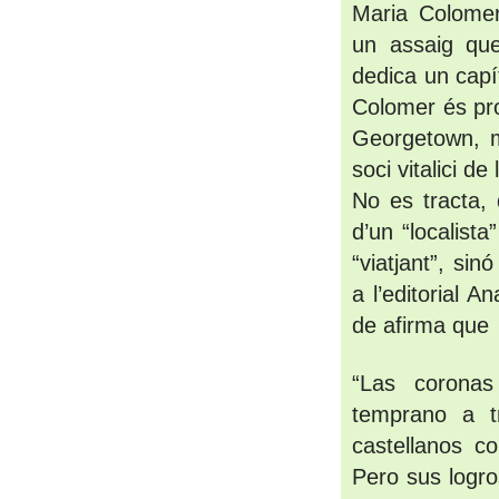
Maria Colomer,
un assaig que
dedica un capít
Colomer 
és pr
Georgetown, m
soci vitalici d
No es tracta, d
d’un “localista
“viatjant”, sin
a l’editorial 
de afirma que
“Las coronas
temprano a tr
castellanos c
Pero sus logro