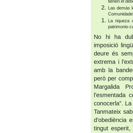
tienen el deb
Las demás le
Comunidades
La riqueza 
patrimonio cu
No hi ha dub
imposició ling
deure és semp
extrema i l’ex
amb la bander
però per compl
Margalida Pr
l’esmentada co
conocerla”. La 
Tanmateix sabe
d’obediència e
tingut esperit,