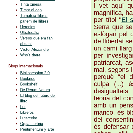
I vet aquí q
Tinta xinesa
Tirant al cap
magnífica, hav
Tumateix llibres,
per títol "
El 
parlem de llibres
Serra que se 
Ucronies
eslògan pel q
Ultralocàlia
Versos que em fan
de llibertat s
absent
un camí llarg
Víctor Alexandre
per investiga
Who's there
patriarcat, a
Blogs internacionals
mai, segons l
Bibliosession 2.0
perquè "el d
Bookride
culpa (...) 
Bookshelf
desigualtats
De Rerum Natura
El blog del futuro del
teoria del co
libro
amb un pensa
Ler
manco, és bla
Libreros
del consentim
Luterceiro
Orgia literária
és defensar 
Pentimentum y arte