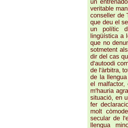
un entrenador
veritable man
conseller de 
que deu el se
un polític d
lingüística a 
que no denunc
sotmetent als
dir del cas q
d'autoodi com 
de l'àrbitra, t
de la llengua
el malfactor,
m'hauria agr
situació, en u
fer declarac
molt còmode)
secular de l'
llengua mino