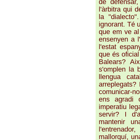
de defensar,
l'àrbitra qui 
la "dialecto
ignorant. Té u
que em ve al
ensenyen a l'e
l'estat espan
que és oficial
Balears? Aix
s'omplen la 
llengua cat
arreplegats?
comunicar-no
ens agradi 
imperatiu leg
servir? I d
mantenir u
l'entrenado
mallorquí, un