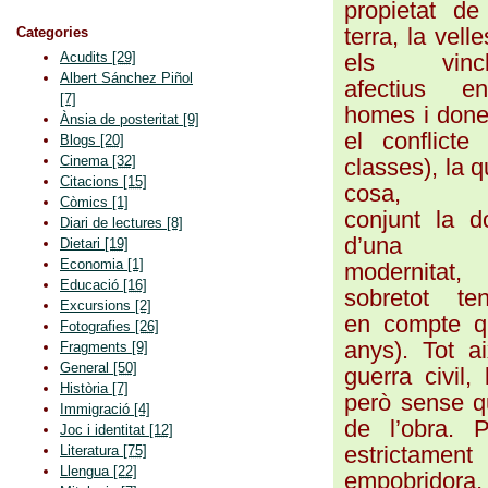
propietat de
terra, la velle
Categories
els vincl
Acudits
[29]
Albert Sánchez Piñol
afectius en
[7]
homes i done
Ànsia de posteritat
[9]
el conflicte
Blogs
[20]
Cinema
[32]
classes), la q
Citacions
[15]
cosa, 
Còmics
[1]
conjunt la d
Diari de lectures
[8]
d’una
Dietari
[19]
Economia
[1]
modernitat,
Educació
[16]
sobretot ten
Excursions
[2]
en compte qu
Fotografies
[26]
anys). Tot a
Fragments
[9]
General
[50]
guerra civil,
Història
[7]
però sense que
Immigració
[4]
de l’obra. 
Joc i identitat
[12]
estrictament
Literatura
[75]
Llengua
[22]
empobridora, 