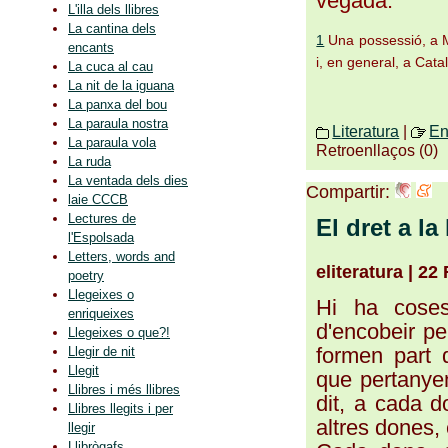
vegada.
L'illa dels llibres
La cantina dels
1
Una possessió, a M
encants
i, en general, a Cata
La cuca al cau
La nit de la iguana
La panxa del bou
La paraula nostra
Literatura
|
En
La paraula vola
Retroenllaços (0)
La ruda
La ventada dels dies
Compartir:
laie CCCB
Lectures de
El dret a la 
l'Espolsada
Letters, words and
eliteratura | 22
poetry
Llegeixes o
Hi ha coses
enriqueixes
d'encobeir pe
Llegeixes o que?!
formen part d
Llegir de nit
Llegit
que pertanyen
Llibres i més llibres
dit, a cada d
Llibres llegits i per
altres dones,
llegir
Llibrògafs