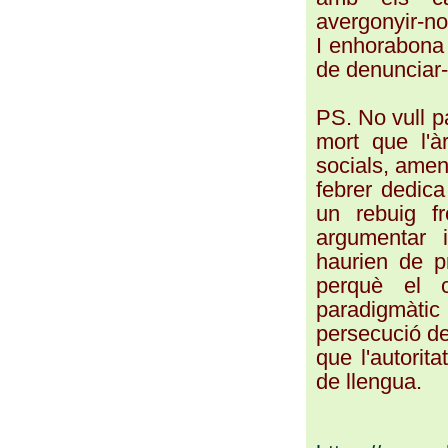
avergonyir-nos
I enhorabona a
de denunciar-
PS. No vull p
mort que l'à
socials, amen
febrer dedica 
un rebuig f
argumentar 
haurien de p
perquè el 
paradigmàtic
persecució de
que l'autorit
de llengua.