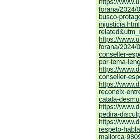
https://www.u
forana/2024/0
busco-protag
injusticia.ht
related&utm
https://www.u
forana/2024/0
conseller-esp
por-tema-len
https://www.d
conseller-esp
https://www.d
reconeix-entr
catala-desmun
https://www.d
pedira-discul
https://www.d
respeto-hablar
mallorca-980