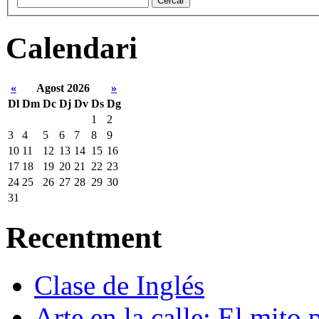
Calendari
«
Agost 2026
»
Dl
Dm
Dc
Dj
Dv
Ds
Dg
1
2
3
4
5
6
7
8
9
10
11
12
13
14
15
16
17
18
19
20
21
22
23
24
25
26
27
28
29
30
31
Recentment
Clase de Inglés
Arte en la calle: El mito 