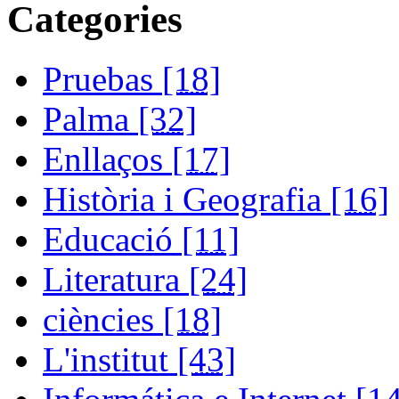
Categories
Pruebas
[18]
Palma
[32]
Enllaços
[17]
Història i Geografia
[16]
Educació
[11]
Literatura
[24]
ciències
[18]
L'institut
[43]