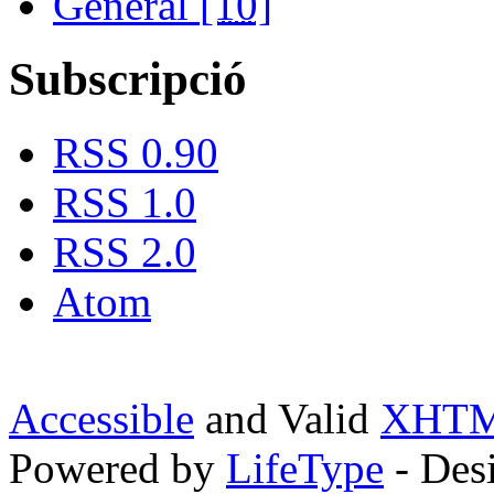
General
[10]
Subscripció
RSS 0.90
RSS 1.0
RSS 2.0
Atom
Accessible
and Valid
XHTML
Powered by
LifeType
- Des