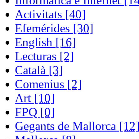
Informática e Internet
[1
Activitats
[40]
Efemérides
[30]
English
[16]
Lecturas
[2]
Català
[3]
Comenius
[2]
Art
[10]
FPQ
[0]
Gegants de Mallorca
[12