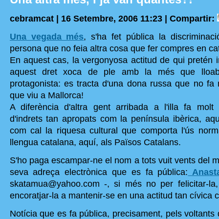
cebramcat | 16 Setembre, 2006 11:23 |
Compartir:
Una vegada més
, s'ha fet pública la discriminac
persona que no feia altra cosa que fer compres en cat
En aquest cas, la vergonyosa actitud de qui pretén im
aquest dret xoca de ple amb la més que lloabl
protagonista: es tracta d'una dona russa que no f
que viu a Mallorca!
A diferència d'altra gent arribada a l'illa fa mo
d'indrets tan apropats com la península ibèrica, aq
com cal la riquesa cultural que comporta l'ús norma
llengua catalana, aquí, als Països Catalans.
S'ho paga escampar-ne el nom a tots vuit vents del 
seva adreça electrònica que es fa pública:
Anasta
skatamua@yahoo.com -, si més no per felicitar-la, 
encoratjar-la a mantenir-se en una actitud tan cívica
Notícia que es fa pública, precisament, pels voltants 