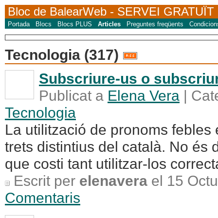
Bloc de BalearWeb
- SERVEI GRATUÏT
Portada
Blocs
Blocs PLUS
Articles
Preguntes freqüents
Condicion
Tecnologia (317)
Subscriure-us o subscriu
Publicat a
Elena Vera
| Cat
Tecnologia
La utilització de pronoms febles 
trets distintius del català. No és 
que costi tant utilitzar-los correc
Escrit per
elenavera
el 15 Octu
Comentaris