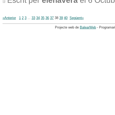
Escrit per
elenavera
el 6 Octub
«Anterior
1
2
3
...
33
34
35
36
37
38
39
40
Següent»
Projecte web de
BalearWeb
- Programar