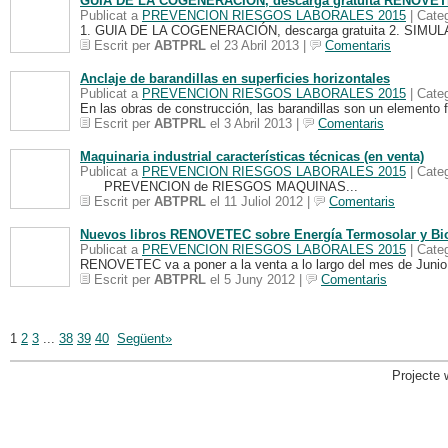
GUIA DE LA COGENERACIÓN, descarga gratuita RENOVE
Publicat a
PREVENCION RIESGOS LABORALES 2015
| Cate
1. GUIA DE LA COGENERACIÓN, descarga gratuita 2. S
Escrit per
ABTPRL
el 23 Abril 2013 |
Comentaris
Anclaje de barandillas en superficies horizontales
Publicat a
PREVENCION RIESGOS LABORALES 2015
| Cate
En las obras de construcción, las barandillas son un elemento f
Escrit per
ABTPRL
el 3 Abril 2013 |
Comentaris
Maquinaria industrial características técnicas (en venta)
Publicat a
PREVENCION RIESGOS LABORALES 2015
| Cate
PREVENCION de RIESGOS MAQUINAS...
Escrit per
ABTPRL
el 11 Juliol 2012 |
Comentaris
Nuevos libros RENOVETEC sobre Energía Termosolar y B
Publicat a
PREVENCION RIESGOS LABORALES 2015
| Cate
RENOVETEC va a poner a la venta a lo largo del mes de Junio u
Escrit per
ABTPRL
el 5 Juny 2012 |
Comentaris
1
2
3
...
38
39
40
Següent»
Projecte