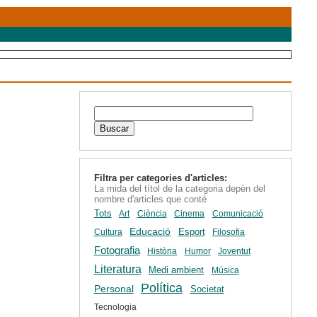
Filtra per categories d'articles:
La mida del títol de la categoria depèn del
nombre d'articles que conté
Tots
Art
Ciència
Cinema
Comunicació
Educació
Esport
Cultura
Filosofia
Fotografia
Història
Humor
Joventut
Literatura
Medi ambient
Música
Política
Personal
Societat
Tecnologia