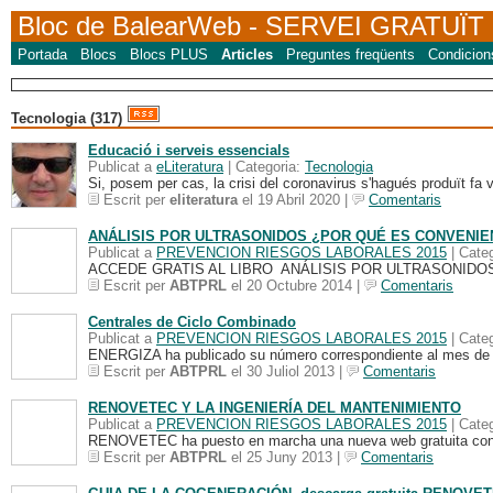
Bloc de BalearWeb
- SERVEI GRATUÏT
Portada
Blocs
Blocs PLUS
Articles
Preguntes freqüents
Condicion
Tecnologia (317)
Educació i serveis essencials
Publicat a
eLiteratura
| Categoria:
Tecnologia
Si, posem per cas, la crisi del coronavirus s'hagués produït fa v
Escrit per
eliteratura
el 19 Abril 2020 |
Comentaris
ANÁLISIS POR ULTRASONIDOS ¿POR QUÉ ES CONVENIE
Publicat a
PREVENCION RIESGOS LABORALES 2015
| Cate
ACCEDE GRATIS AL LIBRO ANÁLISIS POR ULTRASONIDO
Escrit per
ABTPRL
el 20 Octubre 2014 |
Comentaris
Centrales de Ciclo Combinado
Publicat a
PREVENCION RIESGOS LABORALES 2015
| Cate
ENERGIZA ha publicado su número correspondiente al mes de J
Escrit per
ABTPRL
el 30 Juliol 2013 |
Comentaris
RENOVETEC Y LA INGENIERÍA DEL MANTENIMIENTO
Publicat a
PREVENCION RIESGOS LABORALES 2015
| Cate
RENOVETEC ha puesto en marcha una nueva web gratuita con 
Escrit per
ABTPRL
el 25 Juny 2013 |
Comentaris