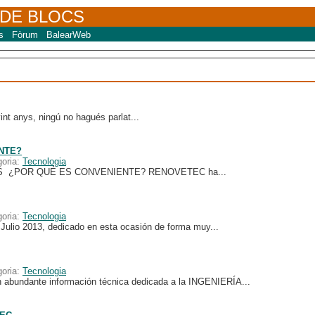
 DE BLOCS
s
Fòrum
BalearWeb
int anys, ningú no hagués parlat...
NTE?
goria:
Tecnologia
S ¿POR QUÉ ES CONVENIENTE? RENOVETEC ha...
goria:
Tecnologia
ulio 2013, dedicado en esta ocasión de forma muy...
goria:
Tecnologia
abundante información técnica dedicada a la INGENIERÍA...