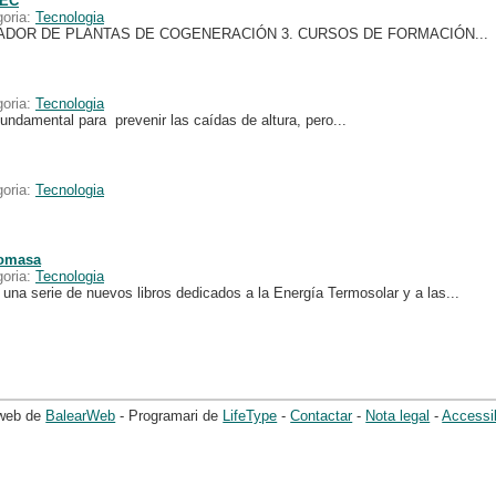
TEC
goria:
Tecnologia
IMULADOR DE PLANTAS DE COGENERACIÓN 3. CURSOS DE FORMACIÓN...
goria:
Tecnologia
undamental para prevenir las caídas de altura, pero...
goria:
Tecnologia
iomasa
goria:
Tecnologia
na serie de nuevos libros dedicados a la Energía Termosolar y a las...
 web de
BalearWeb
- Programari de
LifeType
-
Contactar
-
Nota legal
-
Accessib