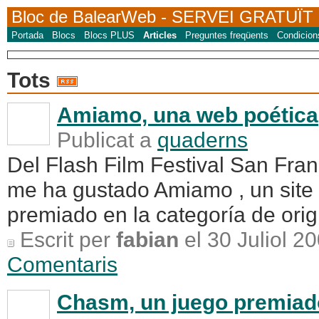
Bloc de BalearWeb
- SERVEI GRATUÏT
Portada
Blocs
Blocs PLUS
Articles
Preguntes freqüents
Condicion
Tots
Amiamo, una web poética
Publicat a
quaderns
Del Flash Film Festival San Fra
me ha gustado Amiamo , un site 
premiado en la categoría de origi
Escrit per
fabian
el 30 Juliol 2
Comentaris
Chasm, un juego premiad