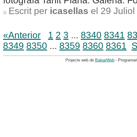
fotografa Tanit Plana. Galeria. Fo
Escrit per
icasellas
el 29 Julio
«Anterior
1
2
3
...
8340
8341
8
8349
8350
...
8359
8360
8361
S
Projecte web de
BalearWeb
- Programar