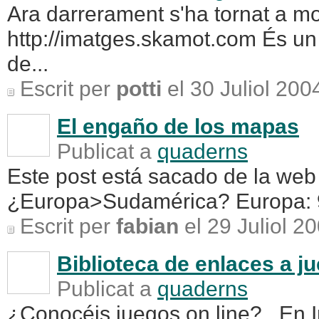
Ara darrerament s'ha tornat a mo
http://imatges.skamot.com És un 
de...
Escrit per
potti
el 30 Juliol 200
El engaño de los mapas
Publicat a
quaderns
Este post está sacado de la web 
¿Europa>Sudamérica? Europa: 9,
Escrit per
fabian
el 29 Juliol 2
Biblioteca de enlaces a j
Publicat a
quaderns
¿Conocéis juegos on line? . En 