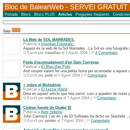
Bloc de BalearWeb
- SERVEI GRATUÏT
Portada
Blocs
Blocs PLUS
Articles
Preguntes freqüents
Condicion
Tots
La Web de SOL MARRADES.
Publicat a
Inventari Fotogràfic.
Aquest és la web de la Sol Marrades . La Sol és una fotografa va
Escrit per
icasellas
el 7 Agost 2004 |
4 Comentaris
Festa d'acomiadament d'en Dani Corressa
Publicat a
El Blog d'en Potti
Ahir vespre varem fer una petita festa per acomiadar a aquest am
Escrit per
potti
el 7 Agost 2004 |
Comentaris
+ sobre el Moleskine
Publicat a
El Lector Híbrid
Deia en aquest article que feia servir, com a quadern de notes 
Escrit per
mbezares
el 7 Agost 2004 |
Comentaris
Código fuente de Quake ]|[
Publicat a
Alex Sobrino
John Carmack ( es en ) de ID Software ha dicho en Slashdot , y
Escrit per
jander
el 7 Agost 2004 |
Comentaris