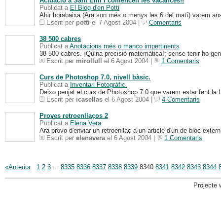
Actuaciò a Sant Elm i comencen les vacances!!
Publicat a
El Blog d'en Potti
Ahir horabaixa (Ara son més o menys les 6 del matí) varem anar
Escrit per
potti
el 7 Agost 2004 |
Comentaris
38 500 cabres
Publicat a
Anotacions més o manco impertinents
38 500 cabres. ¡Quina precisió matemàtica!; sense tenir-ho gens
Escrit per
mirollull
el 6 Agost 2004 |
1 Comentaris
Curs de Photoshop 7.0, nivell bàsic.
Publicat a
Inventari Fotogràfic.
Deixo penjat el curs de Photoshop 7.0 que varem estar fent la L
Escrit per
icasellas
el 6 Agost 2004 |
4 Comentaris
Proves retroenllaços 2
Publicat a
Elena Vera
Ara provo d'enviar un retroenllaç a un article d'un de bloc ext
Escrit per
elenavera
el 6 Agost 2004 |
1 Comentaris
«Anterior
1
2
3
...
8335
8336
8337
8338
8339
8340
8341
8342
8343
8344
Projecte