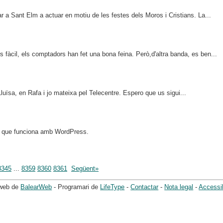
 a Sant Elm a actuar en motiu de les festes dels Moros i Cristians. La...
 fàcil, els comptadors han fet una bona feina. Però,d'altra banda, es ben...
luïsa, en Rafa i jo mateixa pel Telecentre. Espero que us sigui...
ern que funciona amb WordPress.
8345
...
8359
8360
8361
Següent»
 web de
BalearWeb
- Programari de
LifeType
-
Contactar
-
Nota legal
-
Accessib