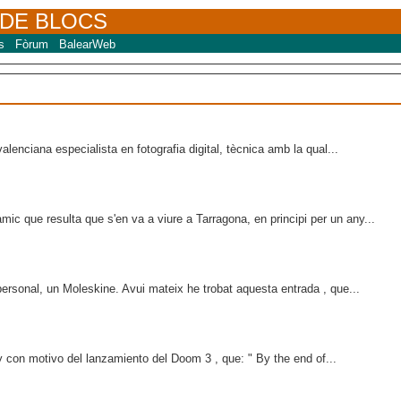
 DE BLOCS
s
Fòrum
BalearWeb
lenciana especialista en fotografia digital, tècnica amb la qual...
ic que resulta que s'en va a viure a Tarragona, en principi per un any...
personal, un Moleskine. Avui mateix he trobat aquesta entrada , que...
 con motivo del lanzamiento del Doom 3 , que: " By the end of...