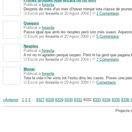
Prunes grogues (que encara no ho són)
Publicat a
foravila
Després de més d’un mes d’haver menjat tota classe de prunes a
Escrit per
foravila
el 20 Agost 2004 |
1 Comentaris
Quequis
Publicat a
foravila
Passa igual que amb les nesples però són més suaus. Aquests
Escrit per
foravila
el 20 Agost 2004 |
5 Comentaris
Nesples
Publicat a
foravila
A mi no m’agraden perquè raspen. Però hi ha gent que pagaria 
Escrit per
foravila
el 20 Agost 2004 |
7 Comentaris
Monei
Publicat a
foravila
Tota la vida n’he vists tot l’estiu dins les cases. Poses una pata
Escrit per
foravila
el 20 Agost 2004 |
Comentaris
«Anterior
1
2
3
...
8327
8328
8329
8330
8331
8332
8333
8334
8335
8336
Projecte