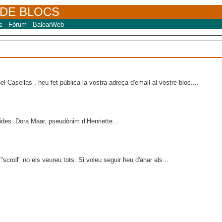
 DE BLOCS
s
Fòrum
BalearWeb
 Casellas , heu fet pública la vostra adreça d'email al vostre bloc....
rides: Dora Maar, pseudònim d’Henriette...
scroll" no els veureu tots. Si voleu seguir heu d'anar als...