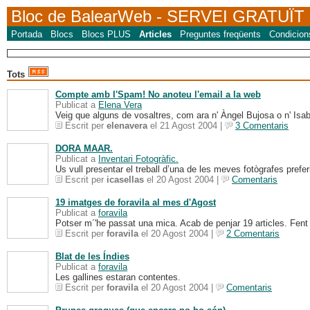
Bloc de BalearWeb
- SERVEI GRATUÏT
Portada
Blocs
Blocs PLUS
Articles
Preguntes freqüents
Condicion
Tots
Compte amb l'Spam! No anoteu l'email a la web
Publicat a
Elena Vera
Veig que alguns de vosaltres, com ara n' Àngel Bujosa o n' Isabel
Escrit per
elenavera
el 21 Agost 2004 |
3 Comentaris
DORA MAAR.
Publicat a
Inventari Fotogràfic.
Us vull presentar el treball d’una de les meves fotògrafes prefe
Escrit per
icasellas
el 20 Agost 2004 |
Comentaris
19 imatges de foravila al mes d'Agost
Publicat a
foravila
Potser m´'he passat una mica. Acab de penjar 19 articles. Fent "
Escrit per
foravila
el 20 Agost 2004 |
2 Comentaris
Blat de les Índies
Publicat a
foravila
Les gallines estaran contentes.
Escrit per
foravila
el 20 Agost 2004 |
Comentaris