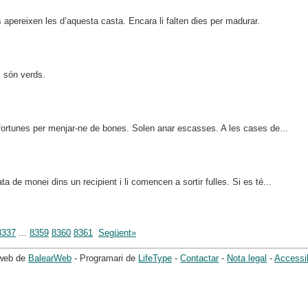
pereixen les d’aquesta casta. Encara li falten dies per madurar.
 són verds.
fortunes per menjar-ne de bones. Solen anar escasses. A les cases de...
ta de monei dins un recipient i li comencen a sortir fulles. Si es té...
8337
...
8359
8360
8361
Següent»
 web de
BalearWeb
- Programari de
LifeType
-
Contactar
-
Nota legal
-
Accessib