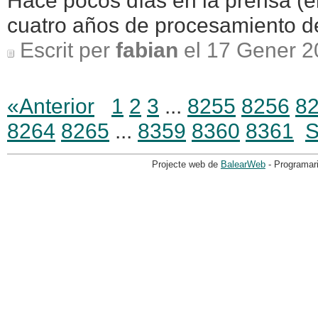
Hace pocos días en la prensa (e
cuatro años de procesamiento de 
Escrit per
fabian
el 17 Gener 2
«Anterior
1
2
3
...
8255
8256
8
8264
8265
...
8359
8360
8361
S
Projecte web de
BalearWeb
- Programar