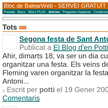
Bloc de BalearWeb
- SERVEI GRATUÏT
Portada
Blocs
Blocs PLUS
Articles
Preguntes freqüents
Condicion
Tots
Segona festa de Sant Ant
Publicat a
El Blog d'en Pott
Ahir, dimarts 18, va ser un dia cu
organitzar una festa. Els veins d
Fleming varen organitzar la fest
Antoni...
Escrit per
potti
el 19 Gener 20
Comentaris