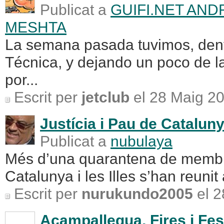
Publicat a
GUIFI.NET AND
MESHTA
La semana pasada tuvimos, dentr
Técnica, y dejando un poco de 
por...
Escrit per
jetclub
el 28 Maig 2
Justícia i Pau de Catalunya
Publicat a
nubulaya
Més d’una quarantena de membres
Catalunya i les Illes s’han reunit
Escrit per
nurukundo2005
el 2
Acampallegua, Fires i Fest