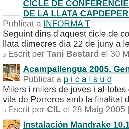
CICLE DE CONFERÈNCIE
DE LA LLATA CAPDEPER
Publicat a
INFORMA'T
Seguint dins d'aquest cicle de c
llata dimecres dia 22 de juny a l
Escrit per
Tani Bestard
el 30 M
Acampallengua 2005. Gent
Publicat a
p i c a l s u d
Milers i milers de joves i al·lote
vila de Porreres amb la finalitat 
Escrit per
CIL
el 28 Maig 2005 
Instalación Mandrake 10.