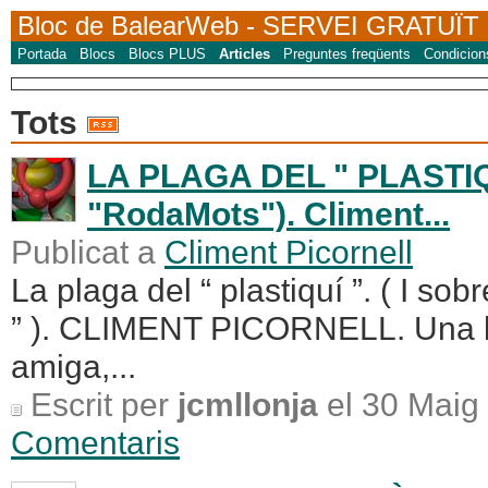
Bloc de BalearWeb
- SERVEI GRATUÏT
Portada
Blocs
Blocs PLUS
Articles
Preguntes freqüents
Condicion
Tots
LA PLAGA DEL " PLASTIQUÍ
"RodaMots"). Climent...
Publicat a
Climent Picornell
La plaga del “ plastiquí ”. ( I so
” ). CLIMENT PICORNELL. Una
amiga,...
Escrit per
jcmllonja
el 30 Maig
Comentaris