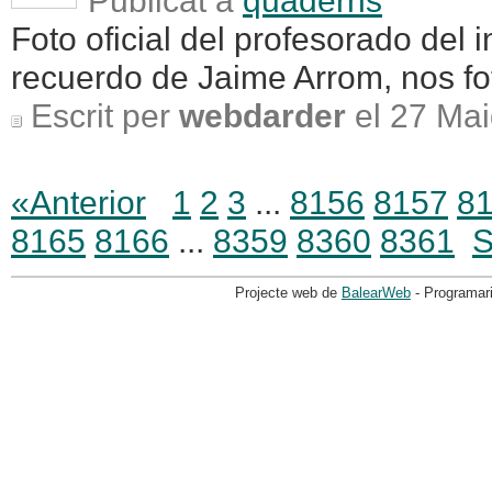
Publicat a
quaderns
Foto oficial del profesorado del 
recuerdo de Jaime Arrom, nos foto
Escrit per
webdarder
el 27 Mai
«Anterior
1
2
3
...
8156
8157
8
8165
8166
...
8359
8360
8361
S
Projecte web de
BalearWeb
- Programar